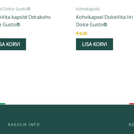
id Dolce Gusto®
Kohvikapslid
eVita kapslid Odrakohv
Kohvikapsel DolceVita Iiri
e Gusto®
Dolce Gusto®
€
4,00
SA KORVI
LISA KORVI