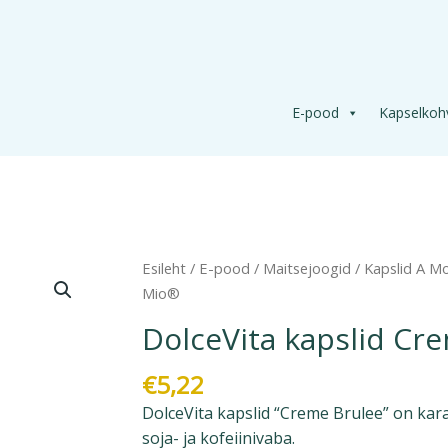
E-pood
Kapselkoh
DolceVita
Esileht
/
E-pood
/
Maitsejoogid
/
Kapslid A 
kapslid
Mio®
Creme
DolceVita kapslid C
Brulee
A
€
5,22
Modo
DolceVita kapslid “Creme Brulee” on kar
Mio®
soja- ja kofeiinivaba.
kogus