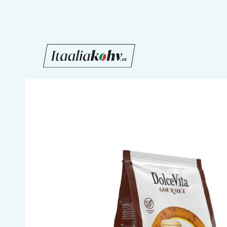
Liigu
sisu
juurde