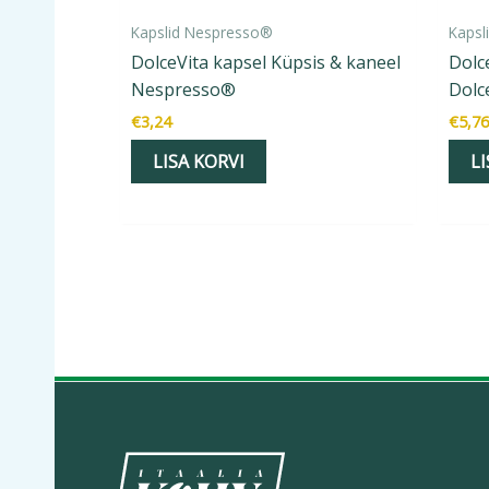
Kapslid Nespresso®
Kapsl
DolceVita kapsel Küpsis & kaneel
Dolc
Nespresso®
Dolc
€
3,24
€
5,76
LISA KORVI
LI