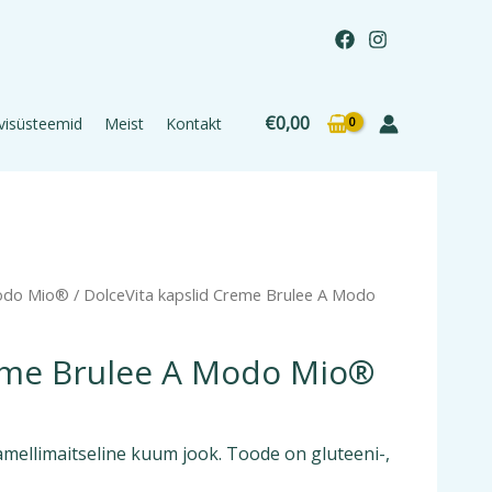
€
0,00
visüsteemid
Meist
Kontakt
Modo Mio®
/ DolceVita kapslid Creme Brulee A Modo
reme Brulee A Modo Mio®
amellimaitseline kuum jook. Toode on gluteeni-,