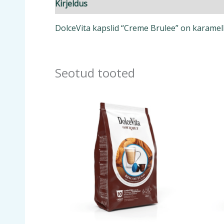
Kirjeldus
Lisainfo
DolceVita kapslid “Creme Brulee” on karamelli
Seotud tooted