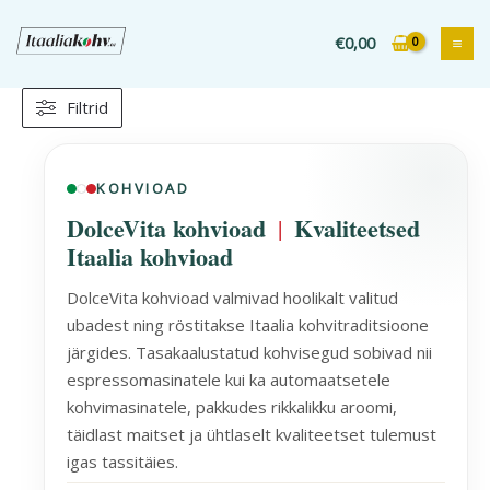
Liigu
sisu
€
0,00
juurde
Filtrid
Sorteeritud
populaarsuse
järgi
KOHVIOAD
DolceVita kohvioad
Kvaliteetsed
|
Itaalia kohvioad
DolceVita kohvioad valmivad hoolikalt valitud
ubadest ning röstitakse Itaalia kohvitraditsioone
järgides. Tasakaalustatud kohvisegud sobivad nii
espressomasinatele kui ka automaatsetele
kohvimasinatele, pakkudes rikkalikku aroomi,
täidlast maitset ja ühtlaselt kvaliteetset tulemust
igas tassitäies.