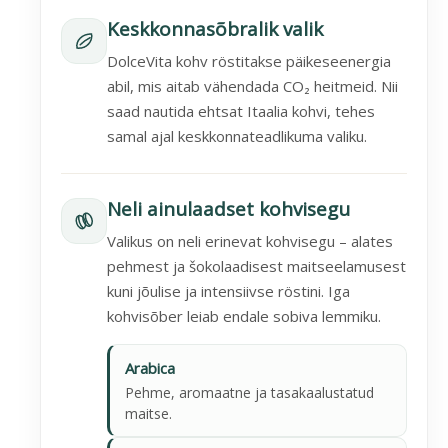
Keskkonnasõbralik valik
DolceVita kohv röstitakse päikeseenergia
abil, mis aitab vähendada CO₂ heitmeid. Nii
saad nautida ehtsat Itaalia kohvi, tehes
samal ajal keskkonnateadlikuma valiku.
Neli ainulaadset kohvisegu
Valikus on neli erinevat kohvisegu – alates
pehmest ja šokolaadisest maitseelamusest
kuni jõulise ja intensiivse röstini. Iga
kohvisõber leiab endale sobiva lemmiku.
Arabica
Pehme, aromaatne ja tasakaalustatud
maitse.