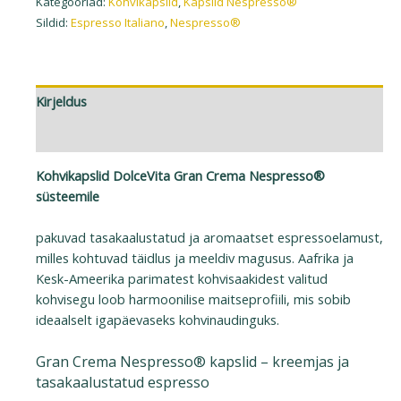
Kategooriad:
Kohvikapslid
,
Kapslid Nespresso®
Sildid:
Espresso Italiano
,
Nespresso®
Kirjeldus
Lisainfo
Kohvikapslid DolceVita Gran Crema Nespresso®
süsteemile
pakuvad tasakaalustatud ja aromaatset espressoelamust,
milles kohtuvad täidlus ja meeldiv magusus. Aafrika ja
Kesk-Ameerika parimatest kohvisaakidest valitud
kohvisegu loob harmoonilise maitseprofiili, mis sobib
ideaalselt igapäevaseks kohvinaudinguks.
Gran Crema Nespresso® kapslid – kreemjas ja
tasakaalustatud espresso