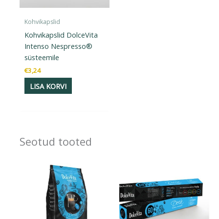
Kohvikapslid
Kohvikapslid DolceVita
Intenso Nespresso®
süsteemile
€
3,24
LISA KORVI
Seotud tooted