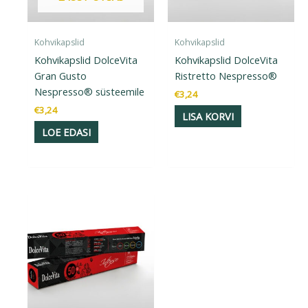
Kohvikapslid
Kohvikapslid
Kohvikapslid DolceVita
Kohvikapslid DolceVita
Gran Gusto
Ristretto Nespresso®
Nespresso® süsteemile
€
3,24
€
3,24
LISA KORVI
LOE EDASI