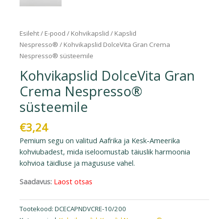
Esileht
/
E-pood
/
Kohvikapslid
/
Kapslid
Nespresso®
/ Kohvikapslid DolceVita Gran Crema
Nespresso® süsteemile
Kohvikapslid DolceVita Gran
Crema Nespresso®
süsteemile
€
3,24
Pemium segu on valitud Aafrika ja Kesk-Ameerika
kohviubadest, mida iseloomustab täiuslik harmoonia
kohvioa täidluse ja magususe vahel.
Saadavus:
Laost otsas
Tootekood:
DCECAPNDVCRE-10/200