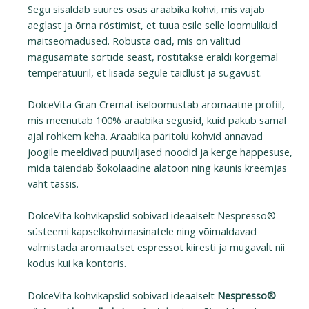
Segu sisaldab suures osas araabika kohvi, mis vajab
aeglast ja õrna röstimist, et tuua esile selle loomulikud
maitseomadused. Robusta oad, mis on valitud
magusamate sortide seast, röstitakse eraldi kõrgemal
temperatuuril, et lisada segule täidlust ja sügavust.
DolceVita Gran Cremat iseloomustab aromaatne profiil,
mis meenutab 100% araabika segusid, kuid pakub samal
ajal rohkem keha. Araabika päritolu kohvid annavad
joogile meeldivad puuviljased noodid ja kerge happesuse,
mida täiendab šokolaadine alatoon ning kaunis kreemjas
vaht tassis.
DolceVita kohvikapslid sobivad ideaalselt Nespresso®-
süsteemi kapselkohvimasinatele ning võimaldavad
valmistada aromaatset espressot kiiresti ja mugavalt nii
kodus kui ka kontoris.
DolceVita kohvikapslid sobivad ideaalselt
Nespresso®