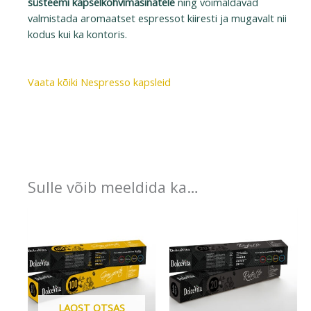
süsteemi kapselkohvimasinatele
ning võimaldavad
valmistada aromaatset espressot kiiresti ja mugavalt nii
kodus kui ka kontoris.
Vaata kõiki Nespresso kapsleid
DolceVita kapslite tootja
Sulle võib meeldida ka…
LAOST OTSAS