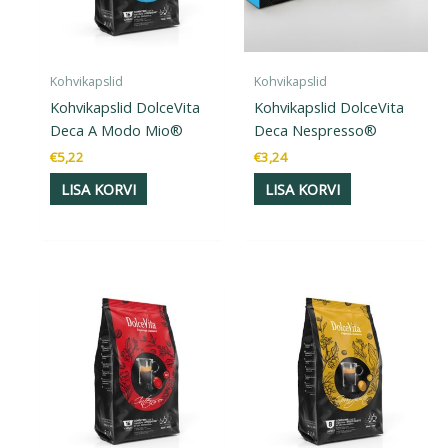
Kohvikapslid
Kohvikapslid
Kohvikapslid DolceVita
Kohvikapslid DolceVita
Deca A Modo Mio®
Deca Nespresso®
€
5,22
€
3,24
LISA KORVI
LISA KORVI