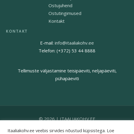
Ostujuhend
Ostutingimused
Kontakt
E-mail:
info@itaaliakohv.ee
Telefon: (+372) 53 44 8888
Tellimuste väljastamine teisipäeviti, neljapäeviti,
pühapäeviti
© 2026 | ITAALIAKOHV.EE
Itaaliakohv.ee veebis sirvides nõustud küpsistega. Loe