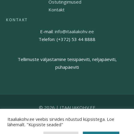
Ostutingimused
Kontakt
E-mail:
info@itaaliakohv.ee
Telefon: (+372) 53 44 8888
Tellimuste väljastamine teisipäeviti, neljapäeviti,
pühapäeviti
© 2026 | ITAALIAKOHV.EE
Itaaliakohv.ee veebis sirvides nõustud küpsistega. Loe
lähemalt. "Küpsiste seaded"
Turvalised maksed: Pangamaksed · Visa · Mastercard ·