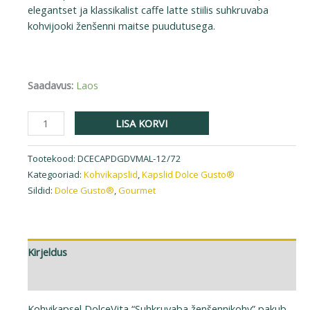
elegantset ja klassikalist caffe latte stiilis suhkruvaba
kohvijooki ženšenni maitse puudutusega.
Saadavus:
Laos
LISA KORVI
Tootekood:
DCECAPDGDVMAL-12/72
Kategooriad:
Kohvikapslid
,
Kapslid Dolce Gusto®
Sildid:
Dolce Gusto®
,
Gourmet
Kirjeldus
Lisainfo
Kohvikapsel DolceVita “Suhkruvaba ženšennikohv” pakub