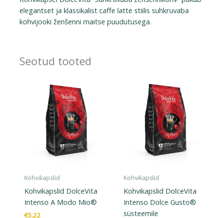
elegantset ja klassikalist caffe latte stiilis suhkruvaba
kohvijooki ženšenni maitse puudutusega.
Seotud tooted
Kohvikapslid
Kohvikapslid
Kohvikapslid DolceVita
Kohvikapslid DolceVita
Intenso A Modo Mio®
Intenso Dolce Gusto®
süsteemile
€
5,22